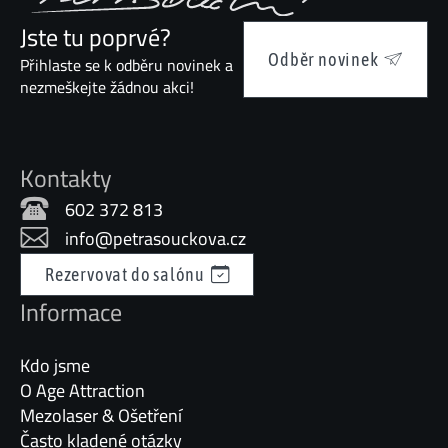
Jste tu poprvé?
Odběr novinek
Přihlaste se k odběru novinek a
nezmeškejte žádnou akci!
Kontakty
602 372 813
info@petrasouckova.cz
Rezervovat do salónu
Informace
Kdo jsme
O Age Attraction
Mezolaser & Ošetření
Často kladené otázky