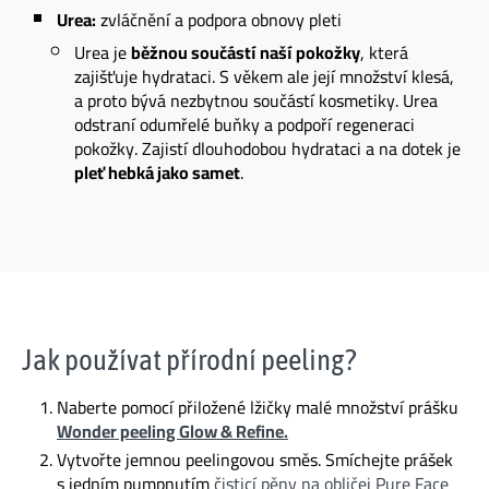
Urea:
zvláčnění a podpora obnovy pleti
Urea je
běžnou součástí naší pokožky
, která
zajišťuje hydrataci. S věkem ale její množství klesá,
a proto bývá nezbytnou součástí kosmetiky. Urea
odstraní odumřelé buňky a podpoří regeneraci
pokožky. Zajistí dlouhodobou hydrataci a na dotek je
pleť hebká jako samet
.
Jak používat přírodní peeling?
Naberte pomocí přiložené lžičky malé množství prášku
Wonder peeling Glow & Refine.
Vytvořte jemnou peelingovou směs. Smíchejte prášek
s jedním pumpnutím
čisticí pěny na obličej Pure Face