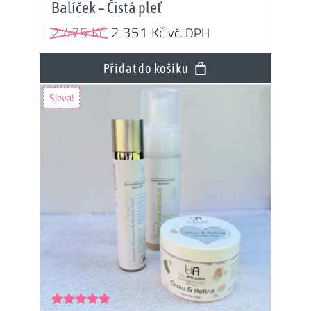
Balíček – Čistá pleť
Původní
Aktuální
2 475
Kč
2 351
Kč
vč. DPH
cena
cena
byla:
je:
Přidat do košíku
2
2
Sleva!
475 Kč.
351 Kč.