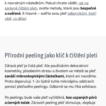
k nevratným následkům. Pokud chcete vědět,
jak na
správné čištění pleti
, zvolte metody, které jsou
bezpečné
a ověřené
. A hlavně – svěřte svou pleť
odborníkům, kteří
vědí, co dělají
.
Přírodní peeling jako klíč k čištění pleti
Zdravá pleť je čistá pleť. Ale používáním dekorativní
kosmetiky, působením stresu a životem ve městě se pleť
zanáší mikroskopickými částečkami
,
které ani nevidíme.
Proto doporučuji 1-2x týdně tuhle mikrošpínu odstranit
pomocí pleťového peelingu. Odborně se mu říká exfoliace.
Po peelingu bude vaše pleť vyčištěná,
bez ucpaných pórů
a černých teček
. Zároveň peeling pleť stimuluje, zlepšuje