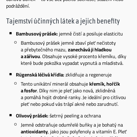
podráždění.
Tajemství účinných látek a jejich benefity
Bambusový prášek:
jemně čistí a posiluje elasticitu
Bambusový prášek jemně zbaví pleť nečistoty
a přebytečného mazu,
zanechává ji hladkou
a zářivou
. Obsahuje vysoké procento křemíku, díky
které bude pokožka vypadat vypnutá a mladistvá.
Rügenská léčivá křídla:
zklidňuje a regeneruje
Tento unikátní minerál obsahuje
křemík, hořčík
a fosfor
. Díky nim je pleť jako nová, zklidněná
a pomáhá hojit drobné ranky. Je ideální pro citlivou
pleť nebo pokud vás trápí akné nebo zarudnutí.
Olivový prášek:
šetrný peeling a ochrana
Jemně odstraňuje odumřelé buňky a je bohatý na
antioxidanty
, jako jsou polyfenoly a vitamín E. Pleť