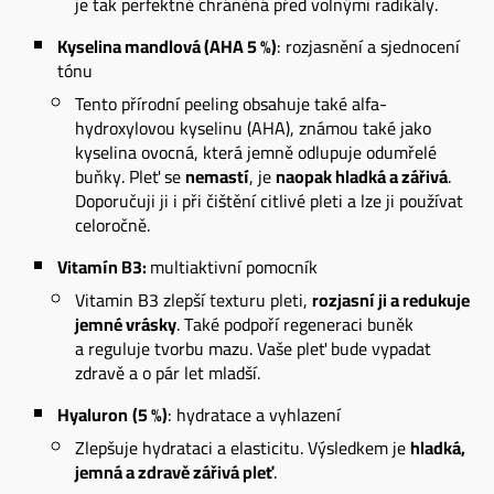
je tak perfektně chráněná před volnými radikály.
Kyselina mandlová (AHA 5 %)
: rozjasnění a sjednocení
tónu
Tento přírodní peeling obsahuje také alfa-
hydroxylovou kyselinu (AHA), známou také jako
kyselina ovocná, která jemně odlupuje odumřelé
buňky. Pleť se
nemastí
, je
naopak hladká a zářivá
.
Doporučuji ji i při čištění citlivé pleti a lze ji používat
celoročně.
Vitamín B3:
multiaktivní pomocník
Vitamin B3 zlepší texturu pleti,
rozjasní ji a redukuje
jemné vrásky
. Také podpoří regeneraci buněk
a reguluje tvorbu mazu. Vaše pleť bude vypadat
zdravě a o pár let mladší.
Hyaluron
(5 %)
: hydratace a vyhlazení
Zlepšuje hydrataci a elasticitu. Výsledkem je
hladká,
jemná a zdravě zářivá pleť
.