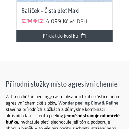
Hodnocení
5.00
z 5
Balíček – Čistá pleť Maxi
Původní
Aktuální
4 315
Kč
4 099
Kč
vč. DPH
cena
cena
byla:
je:
Přidat do košíku
4
4
315 Kč.
099 Kč.
Přírodní složky místo agresivní chemie
Zatímco běžné peelingy často obsahují hrubé částice nebo
agresivní chemické složky,
Wonder peeling Glow & Refine
staví na přírodních složkách a důmyslné kombinaci
aktivních látek. Tento peeling
jemně odstraňuje odumřelé
buňky
, hydratuje pleť, sjednocuje její tón a podporuje
obnovu buněk – to vše bez pocitu suchosti, stažení nebo