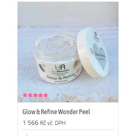
Hodnocení
4.73
z 5
Glow & Refine Wonder Peel
1 566
Kč
vč. DPH