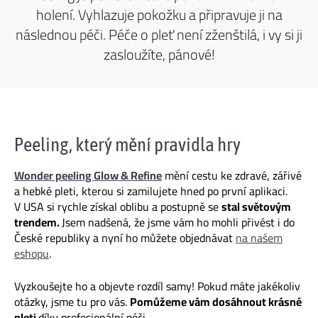
holení. Vyhlazuje pokožku a připravuje ji na
následnou péči. Péče o pleť není zženštilá, i vy si ji
zasloužíte, pánové!
Peeling, který mění pravidla hry
Wonder peeling Glow & Refine
mění cestu ke zdravé, zářivé
a hebké pleti, kterou si zamilujete hned po první aplikaci.
V USA si rychle získal oblibu a postupně se
stal světovým
trendem.
Jsem nadšená, že jsme vám ho mohli přivést i do
České republiky a nyní ho můžete objednávat
na našem
eshopu
.
Vyzkoušejte ho a objevte rozdíl samy! Pokud máte jakékoliv
otázky, jsme tu pro vás.
Pomůžeme vám dosáhnout krásné
pleti
díky profesionální péči.