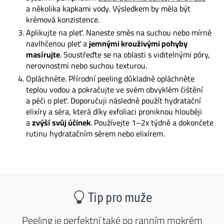
a několika kapkami vody. Výsledkem by měla být
krémová konzistence.
Aplikujte na pleť. Naneste směs na suchou nebo mírně
navlhčenou pleť a
jemnými krouživými pohyby
masírujte
. Soustřeďte se na oblasti s viditelnými póry,
nerovnostmi nebo suchou texturou.
Opláchněte. Přírodní peeling důkladně opláchněte
teplou vodou a pokračujte ve svém obvyklém čištění
a péči o pleť. Doporučuji následně použít hydratační
elixíry a séra, která díky exfoliaci proniknou hlouběji
a
zvýší svůj účinek
. Používejte 1–2x týdně a dokončete
rutinu hydratačním sérem nebo elixírem.
Tip pro muže
Peeling je perfektní také po ranním mokrém