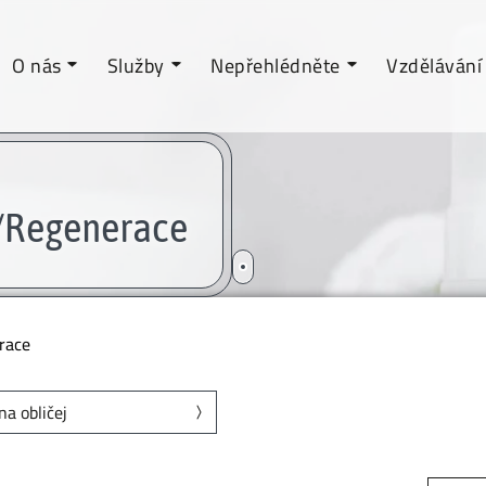
O nás
Služby
Nepřehlédněte
Vzdělávání
a/Regenerace
race
na obličej