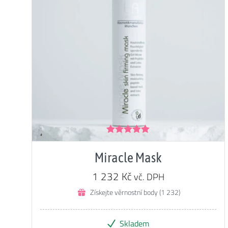
Hodnocení
5.00
z 5
Miracle Mask
1 232
Kč
vč. DPH
Získejte věrnostní body (1 232)
Skladem