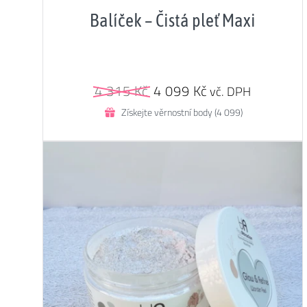
5.00
z 5
Balíček – Čistá pleť Maxi
Původní
Aktuální
4 315
Kč
4 099
Kč
vč. DPH
cena
cena
Získejte věrnostní body (4 099)
byla:
je:
4
4
315 Kč.
099 Kč.