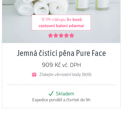
💡 Při nákupu
3+ kusů
cestovní balení zdarma
!
Hodnocení
4.96
z 5
Jemná čistící pěna Pure Face
909
Kč
vč. DPH
Získejte věrnostní body (909)
Skladem
Expedice pondělí a čtvrtek do 9h