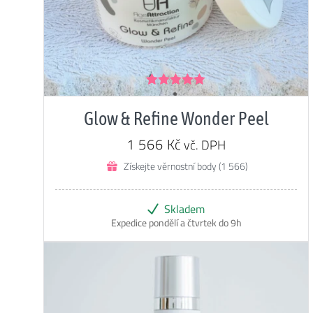
Hodnocení
4.73
z 5
Glow & Refine Wonder Peel
1 566
Kč
vč. DPH
Získejte věrnostní body (1 566)
Skladem
Expedice pondělí a čtvrtek do 9h