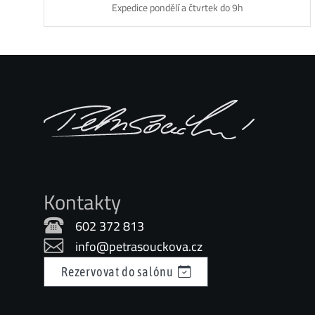
Expedice pondělí a čtvrtek do 9h
Kontakty
602 372 813
info@petrasouckova.cz
Rezervovat do salónu