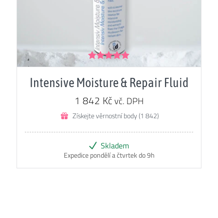
Hodnocení
4.98
z 5
Intensive Moisture & Repair Fluid
1 842
Kč
vč. DPH
Získejte věrnostní body (1 842)
Skladem
Expedice pondělí a čtvrtek do 9h