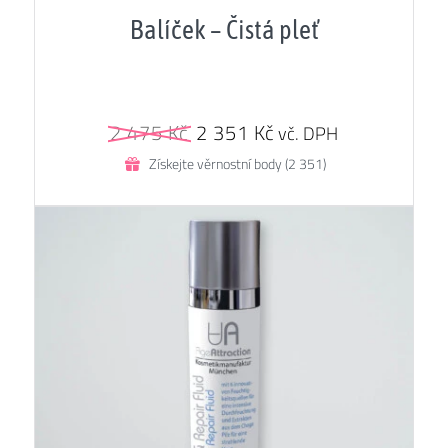
5.00
z 5
Balíček – Čistá pleť
Původní
Aktuální
2 475
Kč
2 351
Kč
vč. DPH
cena
cena
Získejte věrnostní body (2 351)
byla:
je:
2
2
475 Kč.
351 Kč.