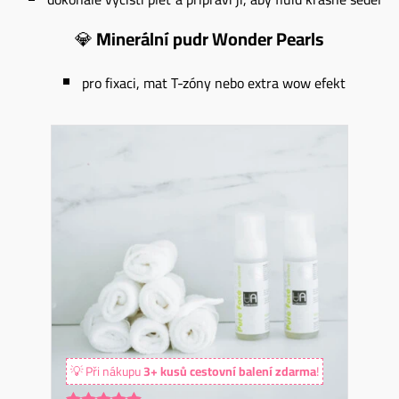
💎
Minerální pudr Wonder Pearls
pro fixaci, mat T-zóny nebo extra wow efekt
💡 Při nákupu
3+ kusů cestovní balení zdarma
!