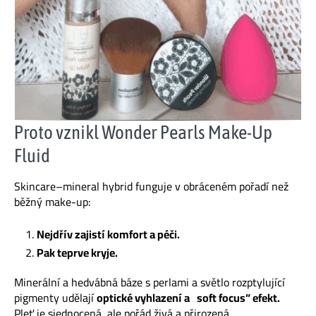
Proto vznikl Wonder Pearls Make-Up
Fluid
Skincare–mineral hybrid funguje v obráceném pořadí než
běžný make-up:
Nejdřív zajistí komfort a péči.
Pak teprve kryje.
Minerální a hedvábná báze s perlami a světlo rozptylující
pigmenty udělají
optické vyhlazení a „soft focus“ efekt.
Pleť je sjednocená, ale pořád živá a přirozená.