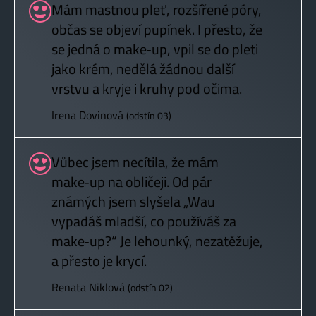
Mám mastnou pleť, rozšířené póry,
občas se objeví pupínek. I přesto, že
se jedná o make‑up, vpil se do pleti
jako krém, nedělá žádnou další
vrstvu a kryje i kruhy pod očima.
Irena Dovinová
(odstín 03)
Vůbec jsem necítila, že mám
make‑up na obličeji. Od pár
známých jsem slyšela „Wau
vypadáš mladší, co používáš za
make‑up?“ Je lehounký, nezatěžuje,
a přesto je krycí.
Renata Niklová
(odstín 02)