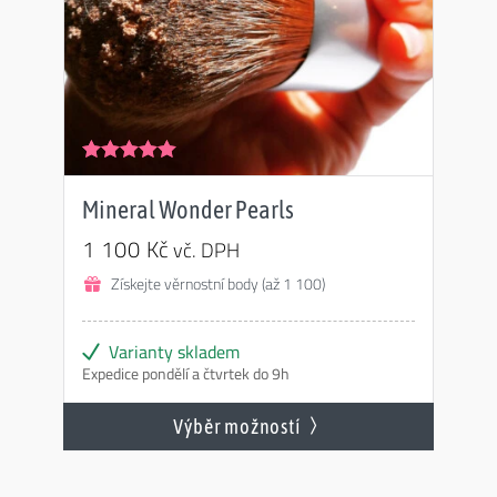
Hodnocení
4.97
z 5
Mineral Wonder Pearls
1 100
Kč
vč. DPH
Získejte věrnostní body (až 1 100)
Varianty skladem
Expedice pondělí a čtvrtek do 9h
Výběr možností