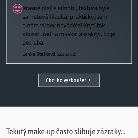
Krásně pleť sjednotil, textura byla
sametově hladká, prakticky jsem
o něm vůbec nevěděla! Krytí tak
akorát, žádná maska, ale skryl, co je
potřeba.
Lenka Stašková
(odstín 02)
Chci ho vyzkoušet
Tekutý make-up často slibuje zázraky…