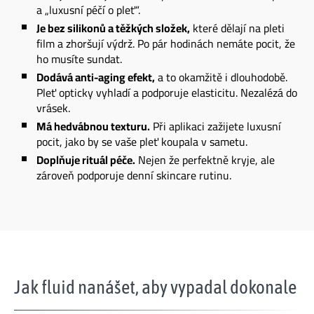
a „luxusní péčí o pleť“.
Je bez silikonů a těžkých složek,
které dělají na pleti
film a zhoršují výdrž. Po pár hodinách nemáte pocit, že
ho musíte sundat.
Dodává anti-aging efekt,
a to okamžitě i dlouhodobě.
Pleť opticky vyhladí a podporuje elasticitu. Nezalézá do
vrásek.
Má hedvábnou texturu.
Při aplikaci zažijete luxusní
pocit, jako by se vaše pleť koupala v sametu.
Doplňuje rituál péče.
Nejen že perfektně kryje, ale
zároveň podporuje denní skincare rutinu.
Jak fluid nanášet, aby vypadal dokonale