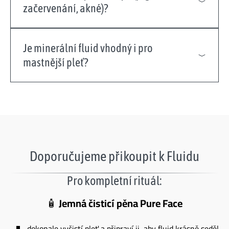
začervenání, akné)?
Je minerální fluid vhodný i pro
mastnější pleť?
Doporučujeme přikoupit k Fluidu
Pro kompletní rituál:
🧴
Jemná čisticí pěna Pure Face
dokonale vyčistí pleť a připraví ji, aby fluid krásně seděl