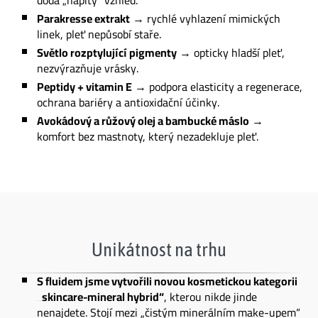
Parakresse extrakt
→ rychlé vyhlazení mimických
linek, pleť nepůsobí staře.
Světlo rozptylující pigmenty
→ opticky hladší pleť,
nezvýrazňuje vrásky.
Peptidy + vitamin E
→ podpora elasticity a regenerace,
ochrana bariéry a antioxidační účinky.
Avokádový a růžový olej a bambucké máslo
→
komfort bez mastnoty, který nezadekluje pleť.
Unikátnost na trhu
S fluidem jsme vytvořili novou kosmetickou kategorii
„skincare-mineral hybrid“
, kterou nikde jinde
nenajdete. Stojí mezi „čistým minerálním make-upem“