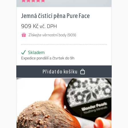
Hodnocení
4.96
z 5
Jemná čistící pěna Pure Face
909
Kč
vč. DPH
Získejte věrnostní body (909)
Skladem
Expedice pondělí a čtvrtek do 9h
Přidat do košíku