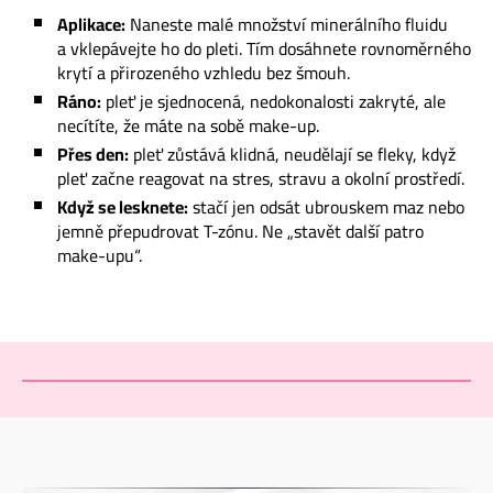
Aplikace:
Naneste malé množství minerálního fluidu
a vklepávejte ho do pleti. Tím dosáhnete rovnoměrného
krytí a přirozeného vzhledu bez šmouh.
Ráno:
pleť je sjednocená, nedokonalosti zakryté, ale
necítíte, že máte na sobě make-up.
Přes den:
pleť zůstává klidná, neudělají se fleky, když
pleť začne reagovat na stres, stravu a okolní prostředí.
Když se lesknete:
stačí jen odsát ubrouskem maz nebo
jemně přepudrovat T-zónu. Ne „stavět další patro
make-upu“.