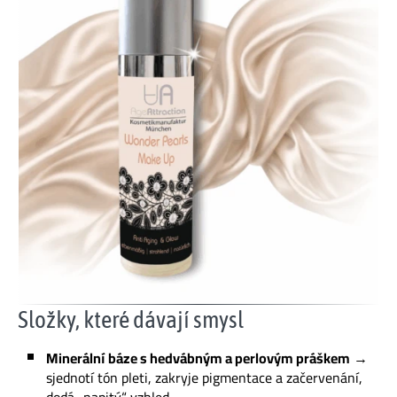
Složky, které dávají smysl
Minerální báze s hedvábným a perlovým práškem
→
sjednotí tón pleti, zakryje pigmentace a začervenání,
dodá „napitý“ vzhled.