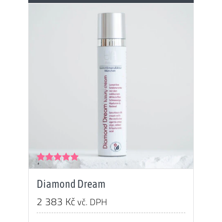
Hodnocení
4.85
z 5
Diamond Dream
2 383
Kč
vč. DPH