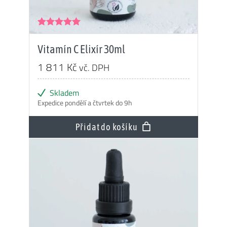
Hodnocení
5.00
z 5
Vitamín C Elixír 30ml
1 811
Kč
vč. DPH
Skladem
Expedice pondělí a čtvrtek do 9h
Přidat do košíku