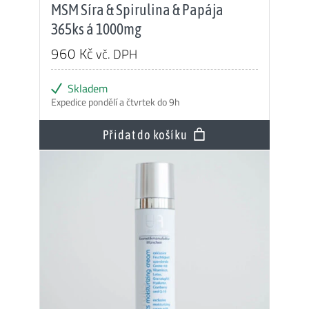
MSM Síra & Spirulina & Papája
365ks á 1000mg
960
Kč
vč. DPH
Skladem
Expedice pondělí a čtvrtek do 9h
Přidat do košíku