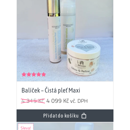
Hodnocení
5.00
z 5
Balíček – Čistá pleť Maxi
Původní
Aktuální
4 315
Kč
4 099
Kč
vč. DPH
cena
cena
byla:
je:
Přidat do košíku
4
4
Sleva!