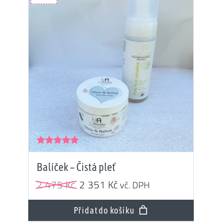
315 Kč.
099 Kč.
Hodnocení
5.00
z 5
Balíček – Čistá pleť
Původní
Aktuální
2 475
Kč
2 351
Kč
vč. DPH
cena
cena
byla:
je:
Přidat do košíku