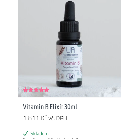
Hodnocení
4.92
z 5
Vitamin B Elixír 30ml
1 811
Kč
vč. DPH
Skladem