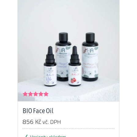
2
2
475 Kč.
351 Kč.
Hodnocení
5.00
z 5
BIO Face Oil
856
Kč
vč. DPH
Varianty skladem