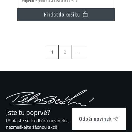
Expedice pondělí a čtvrtek do 9h
Přidat do košíku
1
2
→
Jste tu poprvé?
Odběr novinek
Přihlaste se k odběru novinek a
nezmeškejte žádnou akci!