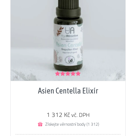
Hodnocení
5.00
z 5
Asien Centella Elixír
1 312
Kč
vč. DPH
Získejte věrnostní body (1 312)