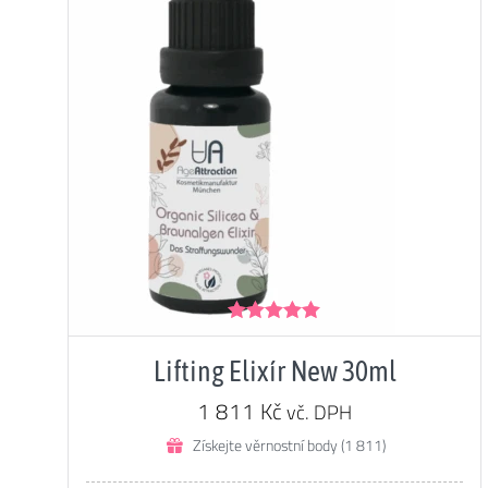
Hodnocení
5.00
z 5
Lifting Elixír New 30ml
1 811
Kč
vč. DPH
Získejte věrnostní body (1 811)