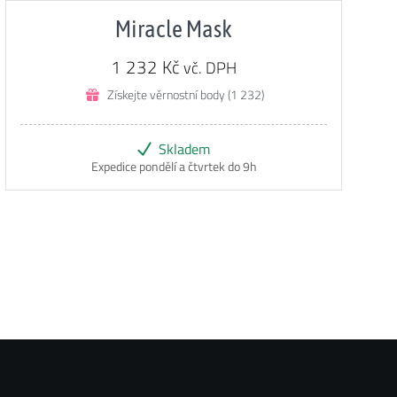
5.00
z 5
Miracle Mask
1 232
Kč
vč. DPH
Získejte věrnostní body (1 232)
Skladem
Expedice pondělí a čtvrtek do 9h