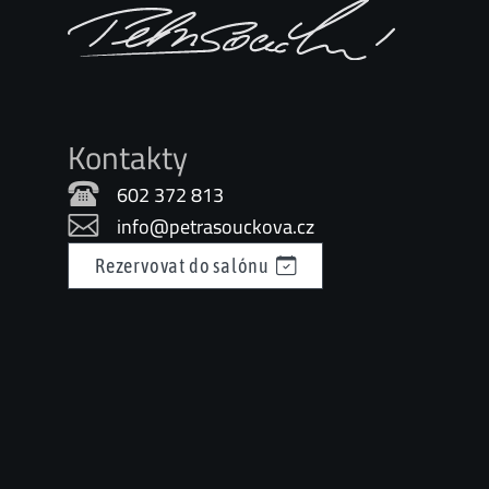
Kontakty
602 372 813
info@petrasouckova.cz
Rezervovat do salónu