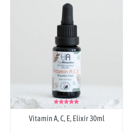
Hodnocení
5.00
z 5
Vitamin A, C, E, Elixír 30ml