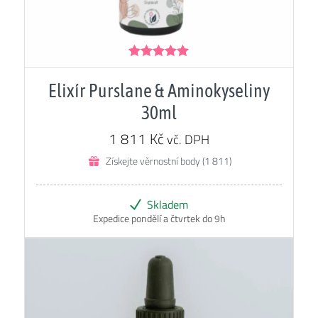
Hodnocení
5.00
z 5
Elixír Purslane & Aminokyseliny
30ml
1 811
Kč
vč. DPH
Získejte věrnostní body (1 811)
Skladem
Expedice pondělí a čtvrtek do 9h