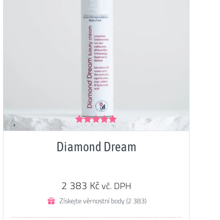
Hodnocení
4.85
z 5
Diamond Dream
2 383
Kč
vč. DPH
Získejte věrnostní body (2 383)