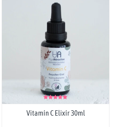
Hodnocení
5.00
z 5
Vitamín C Elixír 30ml