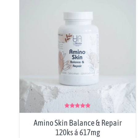
Hodnocení
5.00
z 5
Amino Skin Balance & Repair
120ks á 617mg