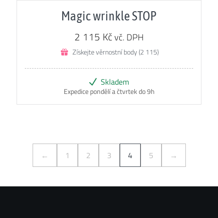
5.00
z 5
Magic wrinkle STOP
2 115
Kč
vč. DPH
Získejte věrnostní body (2 115)
Skladem
Expedice pondělí a čtvrtek do 9h
←
1
2
3
4
5
→