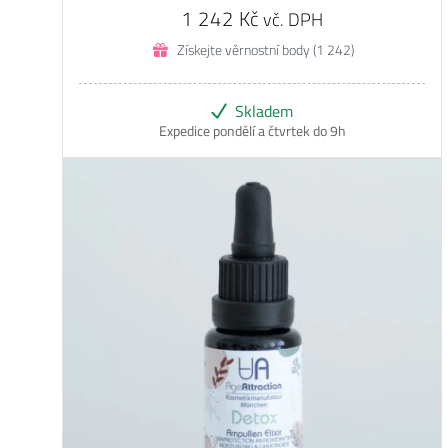
1 242
Kč
vč. DPH
Získejte věrnostní body (1 242)
Skladem
Expedice pondělí a čtvrtek do 9h