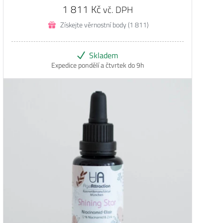
1 811
Kč
vč. DPH
Získejte věrnostní body (1 811)
Skladem
Expedice pondělí a čtvrtek do 9h