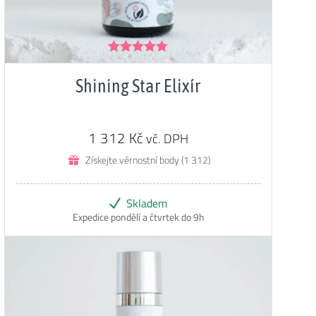
Hodnocení
5.00
z 5
Shining Star Elixír
1 312
Kč
vč. DPH
Získejte věrnostní body (1 312)
Skladem
Expedice pondělí a čtvrtek do 9h