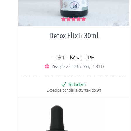
Hodnocení
5.00
z 5
Detox Elixír 30ml
1 811
Kč
vč. DPH
Získejte věrnostní body (1 811)
Skladem
Expedice pondělí a čtvrtek do 9h