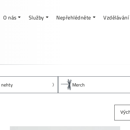
O nás
Služby
Nepřehlédněte
Vzdělávání
 nehty
Merch