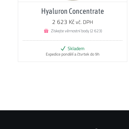
Hodnocení
5.00
z 5
Hyaluron Concentrate
2 623
Kč
vč. DPH
Získejte věrnostní body (2 623)
Skladem
Expedice pondělí a čtvrtek do 9h