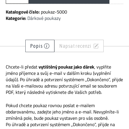
hodnotě
5
Katalogové číslo:
poukaz-5000
000
Kategorie:
Dárkové poukazy
Kč
-
platnost
1
Popis
Napsat recenzi
rok
množství
Chcete-li předat
vytištěný poukaz jako dárek
, vyplňte
jméno příjemce a svůj e-mail v dalším kroku (vyplnění
údajů). Po úhradě a potvrzení systémem „Dokončeno“, přijde
na Vaši e-mailovou adresu potvrzující email se souborem
PDF, který následně vytisknete dle Vašich potřeb.
Pokud chcete poukaz rovnou poslat e-mailem
obdarovanému, zadejte jeho jméno a e-mail. Nevyplníte-li
zmíněná pole, bude poukaz vystaven pro vás osobně.
Po úhradě a potvrzení systémem „Dokončeno“, přijde na