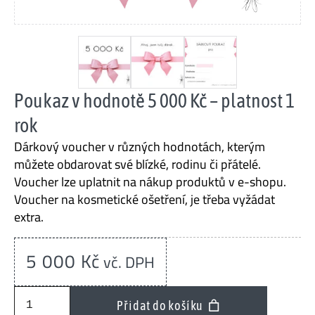
Poukaz v hodnotě 5 000 Kč – platnost 1
rok
Dárkový voucher v různých hodnotách, kterým
můžete obdarovat své blízké, rodinu či přátelé.
Voucher lze uplatnit na nákup produktů v e-shopu.
Voucher na kosmetické ošetření, je třeba vyžádat
extra.
5 000
Kč
vč. DPH
Poukaz
Přidat do košíku
v