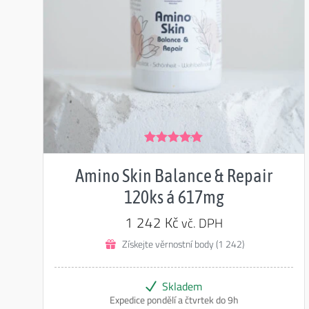
Hodnocení
5.00
z 5
Amino Skin Balance & Repair
120ks á 617mg
1 242
Kč
vč. DPH
Získejte věrnostní body (1 242)
Skladem
Expedice pondělí a čtvrtek do 9h