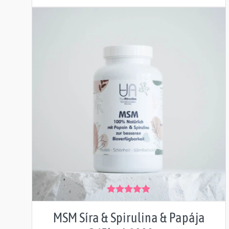
Hodnocení
5.00
z 5
MSM Síra & Spirulina & Papája