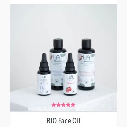
Hodnocení
5.00
z 5
BIO Face Oil