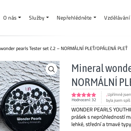
O nás
Služby
Nepřehlédněte
Vzdělávání
 wonder pearls Tester set č.2 – NORMÁLNÍ PLEŤ/OPÁLENÁ PLEŤ
Mineral wonder
NORMÁLNÍ PL
Jsem moc ráda
Hodnocení:
32
jsem č.2, ale 
Hodnoceno
32
4.94
z 5 na
WONDER PEARLS YOUTHING 
základě
prášek s neprůhledností m
hodnocení
zákazníků
lehké, střední a tmavé typy 