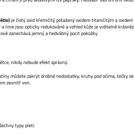
ětlo)
je čistý oxid křemičitý potažený oxidem titaničitým a oxidem
a linie jsou opticky redukováné a vzhled kůže je viditelně krásněj
lkově zanechává jemný a hedvábný pocit pokožky.
ětce, nikdy nebude efekt správný.
stíny můžete zakrýt drobné nedostatky, kruhy pod očima, tečky sk
em zevnitř ven.
hny typy pleti.