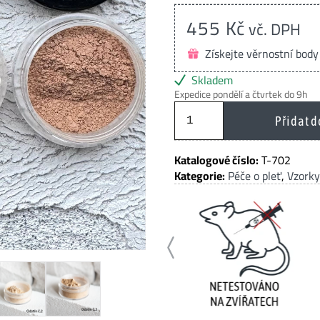
455
Kč
vč. DPH
Získejte věrnostní body
Skladem
Expedice pondělí a čtvrtek do 9h
Mineral
Přidat d
wonder
pearls
Tester
Katalogové číslo:
T-702
set
Kategorie:
Péče o pleť
,
Vzorky
č.2
-
NORMÁLNÍ
PLEŤ/OPÁLENÁ
PLEŤ
množství