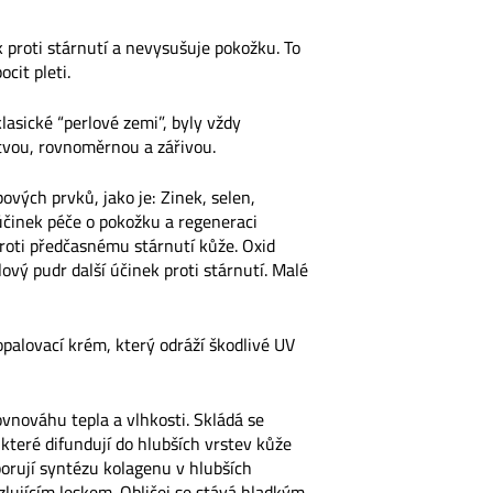
ek proti stárnutí a nevysušuje pokožku. To
it pleti.
lasické “perlové zemi”, byly vždy
stvou, rovnoměrnou a zářivou.
ových prvků, jako je: Zinek, selen,
 účinek péče o pokožku a regeneraci
roti předčasnému stárnutí kůže. Oxid
ový pudr další účinek proti stárnutí. Malé
opalovací krém, který odráží škodlivé UV
rovnováhu tepla a vlhkosti. Skládá se
které difundují do hlubších vrstev kůže
porují syntézu kolagenu v hlubších
zlujícím leskem. Obličej se stává hladkým