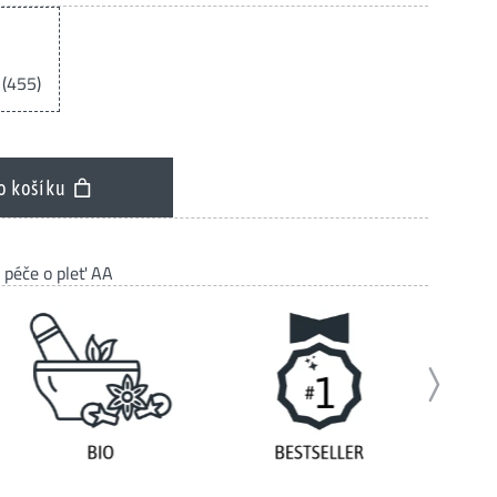
 (455)
o košíku
 péče o pleť AA