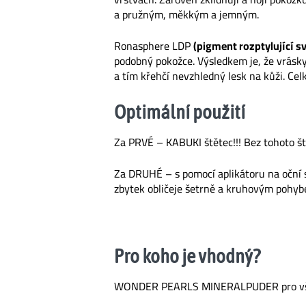
a pružným, měkkým a jemným.
Ronasphere LDP
(pigment rozptylující sv
podobný pokožce. Výsledkem je, že vrásky 
a tím křehčí nevzhledný lesk na kůži. Ce
Optimální použití
Za PRVÉ – KABUKI štětec!!! Bez tohoto št
Za DRUHÉ – s pomocí aplikátoru na oční 
zbytek obličeje šetrně a kruhovým pohyb
Pro koho je vhodný?
WONDER PEARLS MINERALPUDER pro všec