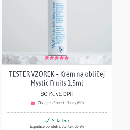
Hodnocení
5.00
z 5
TESTER VZOREK – Krém na obličej
Mystic Fruits 1,5ml
80
Kč
vč. DPH
Získejte věrnostní body (80)
Skladem
Expedice pondělí a čtvrtek do 9h