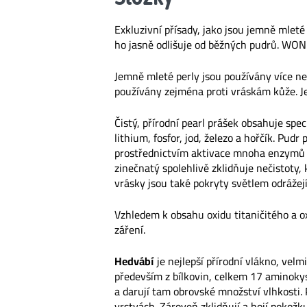
Exkluzivní přísady, jako jsou jemně mleté 
ho jasně odlišuje od běžných pudrů. WON
Jemně mleté ​​perly jsou používány více ne
používány zejména proti vráskám kůže. Je
Čistý, přírodní pearl prášek obsahuje spec
lithium, fosfor, jod, železo a hořčík. Pu
prostřednictvím aktivace mnoha enzymů a
zinečnatý spolehlivě zklidňuje nečistoty,
vrásky jsou také pokryty světlem odrážej
Vzhledem k obsahu oxidu titaničitého a ox
záření.
Hedvábí
je nejlepší přírodní vlákno, velm
především z bílkovin, celkem 17 aminokys
a darují tam obrovské množství vlhkosti. 
vrstvách. Zároveň zklidňují a hojí pokožk