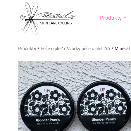
Produkty
Produkty
/
Péče o pleť
/
Vzorky péče o pleť AA
/ Mineral