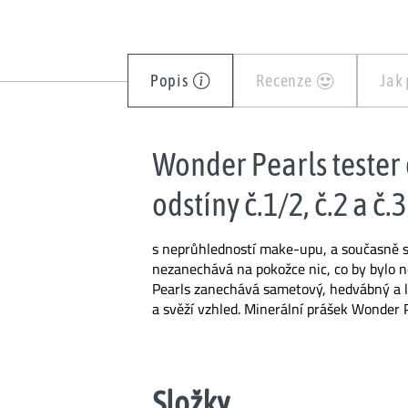
Popis
Recenze
Jak
Wonder Pearls tester 
odstíny č.1/2, č.2 a č.3
s neprůhledností make-upu, a současně s
nezanechává na pokožce nic, co by bylo 
Pearls zanechává sametový, hedvábný a lu
a svěží vzhled. Minerální prášek Wonder P
Složky