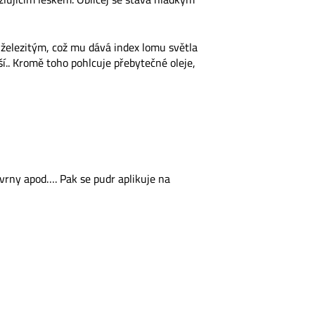
 železitým, což mu dává index lomu světla
ší.. Kromě toho pohlcuje přebytečné oleje,
vrny apod…. Pak se pudr aplikuje na