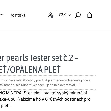
Kontakt
 pearls Tester set č.2 –
EŤ/OPÁLENÁ PLEŤ
 za vzorečky- super že je možnost vyzkoušet 3 odstíny- tipovala
nakonec spíše 1-2,a už jsem objednala normální...
MINERALS je velmi kvalitní sypký minerální
ake-upu. Nabízíme ho v 6 různých odstínech pro
pleti.