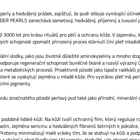
​​perly a hedvábný prášek, zajišťují, že pudr slibuje vynikající účin
DER PEARLS zanechává sametový, hedvábný, příjemný a luxusní poc
ž 3000 let pro krásu rituálů pro péči a ochranu kůže. V Japonsku, k
jich schopnost zpomalit přirozený proces stárnutí činí pleť mladi
iální složky, jako jsou životně důležité aminokyseliny a mnoho stop
dr podporuje regenerační schopnost buněčné tkáně a rozvíjí výrazný
 metabolických procesů. Proaktivně působí jako lapače radikálů p
 které se vyskytují zejména u mladé kůže. Pro vyzrálou pleť má perl
ícími pigmenty.
idu zinečnatého působí perlový pud také jako přírodní, minerální 
i podobné lidské kůži. Na kůži tvoří ochranný film, který reguluje 
elin, zejména sericinu a hedvábných fibroinů šetrných k pokožce, 
Proteiny minimalizují malé vrásky tím, že se stahují na kůži a pod
u a chrání ji před škodlivými UV paprsky. Hedvábí vás ohromí okou