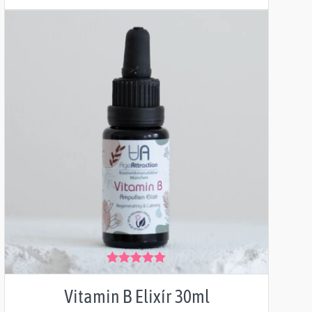
Hodnocení
4.92
z 5
Vitamin B Elixír 30ml