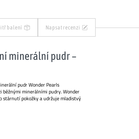
itř balení
Napsat recenzi
tní minerální pudr –
inerální pudr Wonder Pearls
ezi běžnými minerálními pudry. Wonder
o stárnutí pokožky a udržuje mladistvý