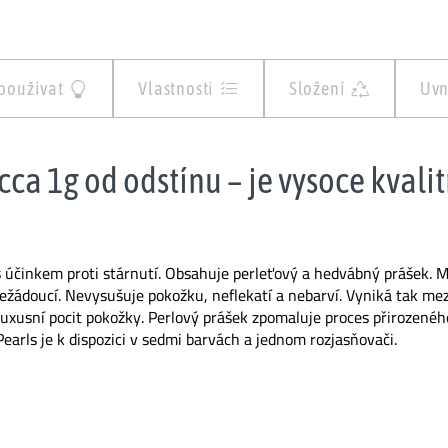
 používat
Vlastnosti
Složení
Uvn
cca 1g od odstínu – je vysoce kvali
 účinkem proti stárnutí. Obsahuje perleťový a hedvábný prášek. M
nežádoucí. Nevysušuje pokožku, neflekatí a nebarví. Vyniká tak m
xusní pocit pokožky. Perlový prášek zpomaluje proces přirozenéh
earls je k dispozici v sedmi barvách a jednom rozjasňovači.