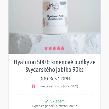
Hodnocení
5.00
z 5
Hyaluron 500 & kmenové buňky ze
švýcarského jablka 90ks
909
Kč
vč. DPH
Získejte věrnostní body (909)
Skladem
Expedice pondělí a čtvrtek do 9h