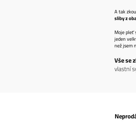
A tak zkou
sliby z ob
Moje pleť 
jeden velk
než jsem n
Vše se z
vlastní 
Neprodáv