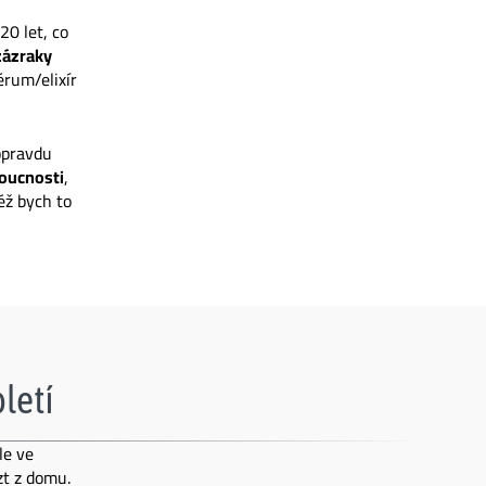
20 let, co
zázraky
érum/elixír
 opravdu
doucnosti
,
éž bych to
pletí
le ve
zt z domu.