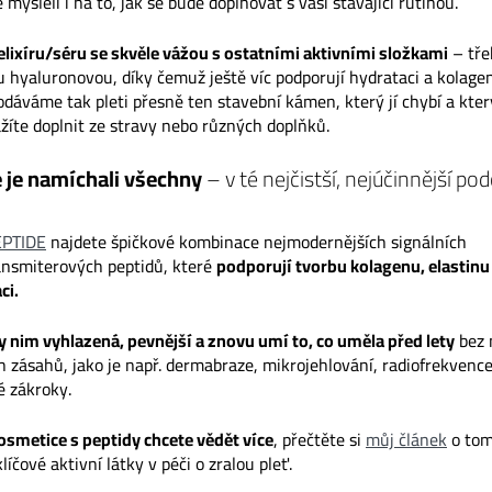
 mysleli i na to, jak se bude doplňovat s vaší stávající rutinou.
elixíru/séru se skvěle vážou s ostatními aktivními složkami
– tře
u hyaluronovou, díky čemuž ještě víc podporují hydrataci a kolag
dáváme tak pleti přesně ten stavební kámen, který jí chybí a kter
íte doplnit ze stravy nebo různých doplňků.
 je namíchali všechny
– v té nejčistší, nejúčinnější po
EPTIDE
najdete špičkové kombinace nejmodernějších signálních
ansmiterových peptidů, které
podporují tvorbu kolagenu, elastinu
ci.
ky nim vyhlazená, pevnější a znovu umí to, co uměla před lety
bez 
h zásahů, jako je např. dermabraze, mikrojehlování, radiofrekvenc
é zákroky.
osmetice s peptidy chcete vědět více
, přečtěte si
můj článek
o tom
líčové aktivní látky v péči o zralou pleť.