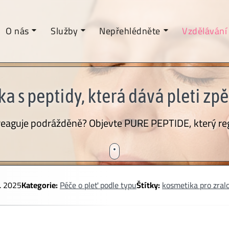
O nás
Služby
Nepřehlédněte
Vzdělávání
s peptidy, která dává pleti zpět 
eaguje podrážděně? Objevte PURE PEPTIDE, který regene
8. 2025
Kategorie:
Péče o pleť podle typu
Štítky:
kosmetika pro zral