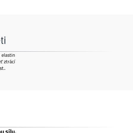
ti
 elastin
ť ztrácí
t..
ou sílu,