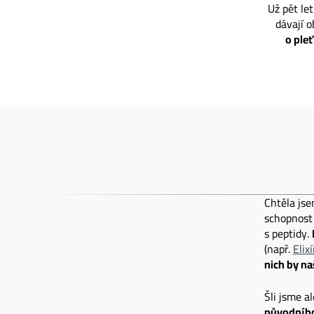
Už pět le
dávají 
o ple
Chtěla jse
schopnost 
s peptidy.
(např.
Elix
nich by na
Šli jsme a
původního