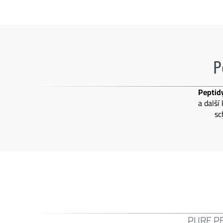
P
Peptid
a další
sc
PURE P