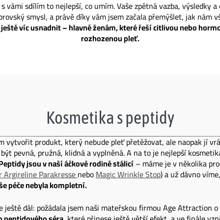
t s vámi sdílím to nejlepší, co umím. Vaše zpětná vazba, výsledky a
obrovský smysl, a právě díky vám jsem začala přemýšlet, jak nám 
ť ještě víc usnadnit – hlavně ženám, které řeší citlivou nebo horm
rozhozenou pleť.
Kosmetika s peptidy
m vytvořit produkt, který nebude pleť přetěžovat, ale naopak jí vrá
být pevná, pružná, klidná a vyplněná. A na to je nejlepší kosmetik
Peptidy jsou v naší áčkové rodině stálicí
– máme je v několika pr
ír Argireline Parakresse
nebo
Magic Wrinkle Stop
) a už dávno víme
še péče nebyla kompletní.
le ještě dál: požádala jsem naši mateřskou firmou Age Attraction o
 peptidového séra
, které přinese ještě větší efekt, a ve finále vzn