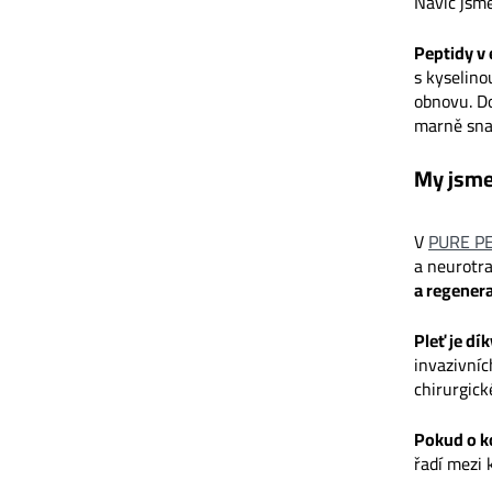
Navíc jsme
Peptidy v 
s kyselino
obnovu. Do
marně snaž
My jsme
V
PURE P
a neurotr
a regenera
Pleť je dí
invazivníc
chirurgick
Pokud o k
řadí mezi k