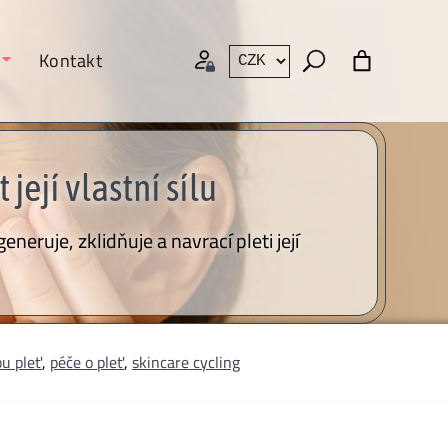
Kontakt
její vlastní sílu
ruje, zklidňuje a navrací pleti její
ou pleť
,
péče o pleť
,
skincare cycling