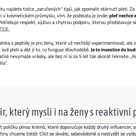
tu najdete tisíce „zaručených“ tipů, jak zpomalit stárnutí pleti. Za 
i v kosmetickém průmyslu, vím, že podstata je jinde:
pleť nechce 
 Potřebuje respekt, výživu a chytrou podporu, kterou představuje s
TIDE.
tika s peptidy je pro ženy, které už nechtějí experimentovat, ale
své pleti a dát jí to, co funguje dlouhodobě.
Je to investice do bu
ačně nevymaže vrásky, ale bez ní si za 5 let tak akorát řeknete: „K
la“.
ír, který myslí i na ženy s reaktivní 
 poličku plnou krémů, které doporučuje každý druhý influencer, a
chny chceme totéž: Cítit se skvěle, sebevědomě a nestydět se vylé