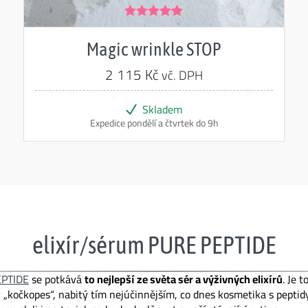
Hodnocení
5.00
z 5
Magic wrinkle STOP
2 115
Kč
vč. DPH
Skladem
Expedice pondělí a čtvrtek do 9h
elixír/sérum PURE PEPTIDE
EPTIDE
se potkává
to nejlepší ze světa sér a výživných elixírů
. Je 
 „kočkopes“, nabitý tím nejúčinnějším, co dnes kosmetika s peptidy