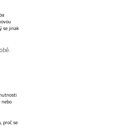
ba
enovou
ý se jinak
době.
nutnosti
e nebo
, proč se