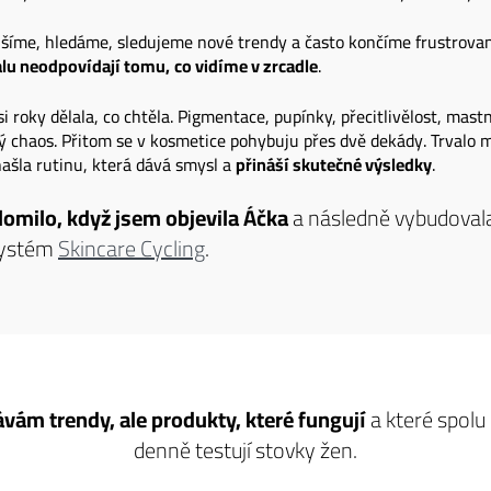
šíme, hledáme, sledujeme nové trendy a často končíme frustrovan
alu neodpovídají tomu,
co vidíme v zrcadle
.
si roky dělala, co chtěla. Pigmentace, pupínky, přecitlivělost, mast
ý chaos. Přitom se v kosmetice pohybuju přes dvě dekády. Trvalo m
ašla rutinu, která dává smysl a
přináší skutečné výsledky
.
lomilo, když jsem objevila Áčka
a následně vybudovala
systém
Skincare Cycling
.
ám trendy, ale produkty, které fungují
a které spol
denně testují stovky žen.