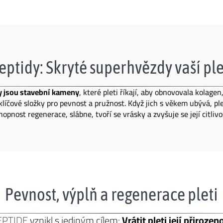
eptidy: Skryté superhvězdy vaší ple
y jsou stavební kameny
, které pleti říkají, aby obnovovala kolagen,
 klíčové složky pro pevnost a pružnost. Když jich s věkem ubývá, ple
hopnost regenerace, slábne, tvoří se vrásky a zvyšuje se její citlivos
Pevnost, výplň a regenerace pleti
EPTIDE
vznikl s jediným cílem:
Vrátit pleti její přirozen