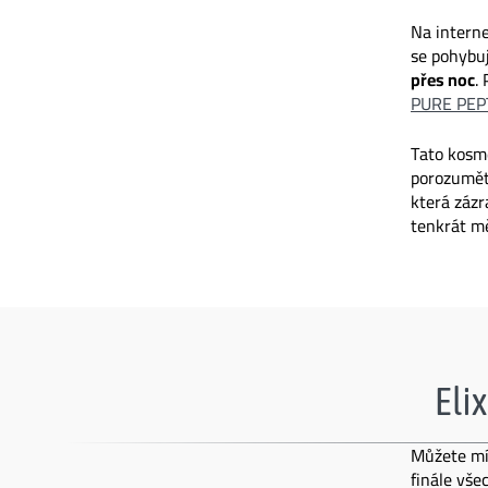
Na interne
se pohybuj
přes noc
.
PURE PEP
Tato kosme
porozumět 
která zázr
tenkrát mě
Elix
Můžete mít
finále vše