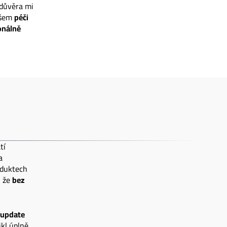
 důvěra mi
všem
péči
onálně
tí
a
oduktech
, že
bez
update
ikl úplně