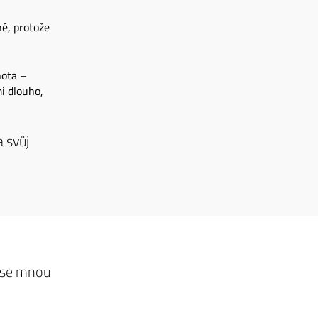
é, protože
nota –
i dlouho,
 svůj
u se mnou