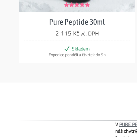
Hodnocení
5.00
z 5
Pure Peptide 30ml
2 115
Kč
vč. DPH
Skladem
Expedice pondělí a čtvrtek do 9h
V
PURE P
náš chytrý