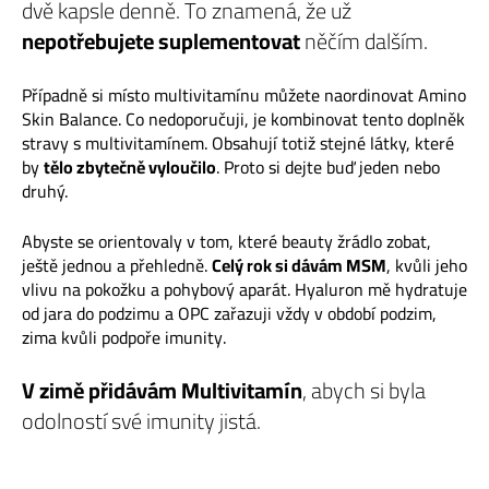
dvě kapsle denně. To znamená, že už
nepotřebujete suplementovat
něčím dalším.
Případně si místo multivitamínu můžete naordinovat Amino
Skin Balance. Co nedoporučuji, je kombinovat tento doplněk
stravy s multivitamínem. Obsahují totiž stejné látky, které
by
tělo zbytečně vyloučilo
. Proto si dejte buď jeden nebo
druhý.
Abyste se orientovaly v tom, které beauty žrádlo zobat,
ještě jednou a přehledně.
Celý rok si dávám MSM
, kvůli jeho
vlivu na pokožku a pohybový aparát. Hyaluron mě hydratuje
od jara do podzimu a OPC zařazuji vždy v období podzim,
zima kvůli podpoře imunity.
V zimě přidávám Multivitamín
, abych si byla
odolností své imunity jistá.