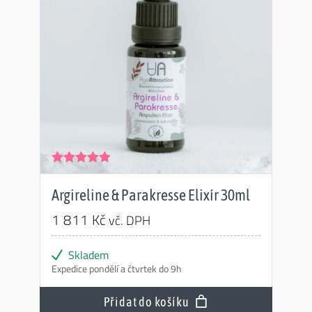
Hodnocení
5.00
z 5
Argireline & Parakresse Elixír 30ml
1 811
Kč
vč. DPH
Skladem
Expedice pondělí a čtvrtek do 9h
Přidat do košíku