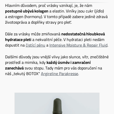
Hlavním důvodem, proč vrásky vznikají, je, že nám
postupně ubývá kolagen
a elastin. Viníky jsou cukr (jídlo)
a estrogen (hormony). V tomto případě zabere jedině zdravá
životospráva a doplňky stravy pro pleť.
Dále za vrásky může zmiňovaná
nedostatečná hloubková
hydratace pleti
a nekvalitní péče. V hydrataci pleti nedám
dopustit na
čistící pěnu
a
Intensive Moisture & Repair Fluid
.
Dalšími důvody jsou vnější vlivy jako slunce, vítr, znečištěné
prostředí a mimika, kdy
každý úsměv i zamračení
zanechává
svou stopu. Tady mám pro vás doporučení na
náš „tekutý BOTOX“
Argireline Parakresse
.