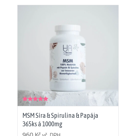
Hodnocení
5.00
z 5
MSM Síra & Spirulina & Papája
365ks á 1000mg
960
Kč
vč. DPH