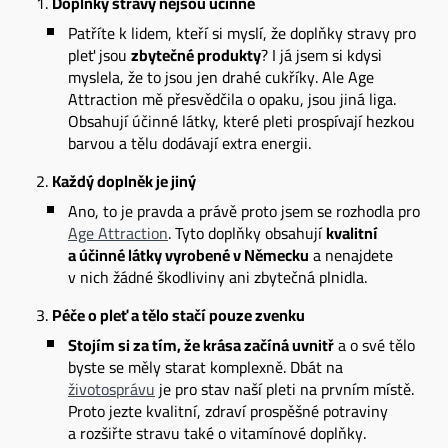
Doplňky stravy nejsou účinné
Patříte k lidem, kteří si myslí, že doplňky stravy pro
pleť jsou
zbytečné produkty
? I já jsem si kdysi
myslela, že to jsou jen drahé cukříky. Ale Age
Attraction mě přesvědčila o opaku, jsou jiná liga.
Obsahují účinné látky, které pleti prospívají hezkou
barvou a tělu dodávají extra energii.
Každý doplněk je jiný
Ano, to je pravda a právě proto jsem se rozhodla pro
Age Attraction
. Tyto doplňky obsahují
kvalitní
a účinné látky vyrobené v Německu
a nenajdete
v nich žádné škodliviny ani zbytečná plnidla.
Péče o pleť a tělo stačí pouze zvenku
Stojím si za tím, že krása začíná uvnitř
a o své tělo
byste se měly starat komplexně. Dbát na
životosprávu
je pro stav naší pleti na prvním místě.
Proto jezte kvalitní, zdraví prospěšné potraviny
a rozšiřte stravu také o vitamínové doplňky.