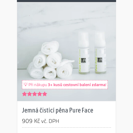
💡 Při nákupu
3+ kusů cestovní balení zdarma
!
Hodnocení
4.96
z 5
Jemná čistící pěna Pure Face
909
Kč
vč. DPH