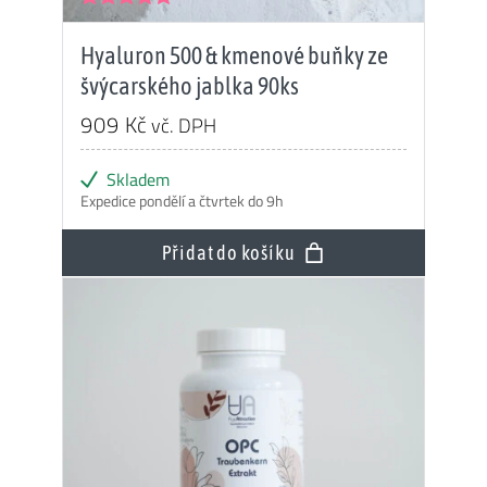
Hodnocení
5.00
z 5
Hyaluron 500 & kmenové buňky ze
švýcarského jablka 90ks
909
Kč
vč. DPH
Skladem
Expedice pondělí a čtvrtek do 9h
Přidat do košíku