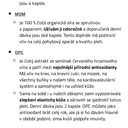
jsou 4 kapsle.
MSM
Je 100 % čistá organická síra se spirulinou
a papainem.
Užívám ji celoročně
a doporučená denní
dávka jsou dvě kapsle. Tento doplněk má pozitivní
vliv na celý pohybový aparát a kvalitu pleti.
OPC
Je čistý extrakt ze semínek červeného hroznového
vína a patří mezi
nejsilnější přírodní antioxidanty
.
Má vliv na krev, na krevní cukr, na mozek, na
všechny buňky v našem těle, na kardiovaskulární
systém a samozřejmě i na vzhled kůže.
Sama na sobě i u našich zákaznic jsem vypozorovala
zlepšení elasticity kůže
a zároveň se sjednotil tonus
pleti. Denní dávka jsou 2 kapsle. OPC můžete jako
antioxidant brát celý rok, ale já si ho dávám hlavně
v období podzim, zima kvůli podpoře imunity.