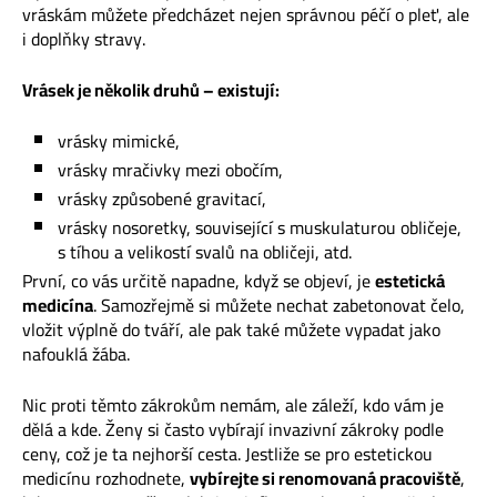
vráskám můžete předcházet nejen správnou péčí o pleť, ale
i doplňky stravy.
Vrásek je několik druhů – existují:
vrásky mimické,
vrásky mračivky mezi obočím,
vrásky způsobené gravitací,
vrásky nosoretky, související s muskulaturou obličeje,
s tíhou a velikostí svalů na obličeji, atd.
První, co vás určitě napadne, když se objeví, je
estetická
medicína
. Samozřejmě si můžete nechat zabetonovat čelo,
vložit výplně do tváří, ale pak také můžete vypadat jako
nafouklá žába.
Nic proti těmto zákrokům nemám, ale záleží, kdo vám je
dělá a kde. Ženy si často vybírají invazivní zákroky podle
ceny, což je ta nejhorší cesta. Jestliže se pro estetickou
medicínu rozhodnete,
vybírejte si renomovaná pracoviště
,