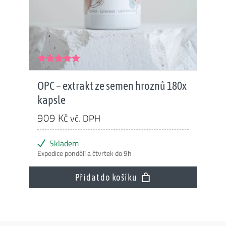
Hodnocení
5.00
z 5
OPC – extrakt ze semen hroznů 180x
kapsle
909
Kč
vč. DPH
Skladem
Expedice pondělí a čtvrtek do 9h
Přidat do košíku