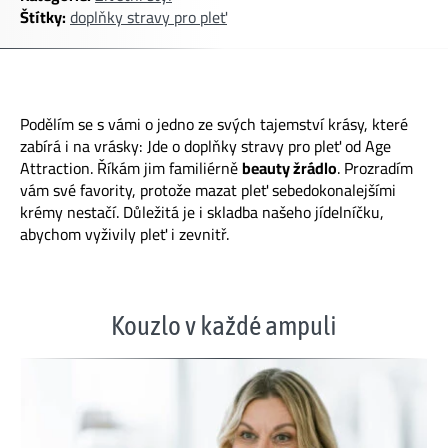
Štítky:
doplňky stravy pro pleť
Podělím se s vámi o jedno ze svých tajemství krásy, které
zabírá i na vrásky: Jde o doplňky stravy pro pleť od Age
Attraction. Říkám jim familiérně
beauty žrádlo
. Prozradím
vám své favority, protože mazat pleť sebedokonalejšími
krémy nestačí. Důležitá je i skladba našeho jídelníčku,
abychom vyživily pleť i zevnitř.
Kouzlo v každé ampuli