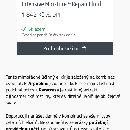
Intensive Moisture & Repair Fluid
1 842
Kč
vč. DPH
Skladem
Expedice pondělí a čtvrtek do 9h
Přidat do košíku
Tento mimořádně účinný elixír je založený na kombinaci
dvou látek.
Argireline
jsou peptidy, které mají vlastnosti
podobné botoxu.
Paracress
je rostlinný extrakt
z jihoamerické rostliny, který viditelně uvolňuje obličejové
svaly.
Doporučuji nanášet denně v kombinaci se všemi typy
ostatních elixírů. Nezapomeňte, že vrásky
potřebují
pravidelnou péči
, ne nárazovou. Čas nezastavíte, ale