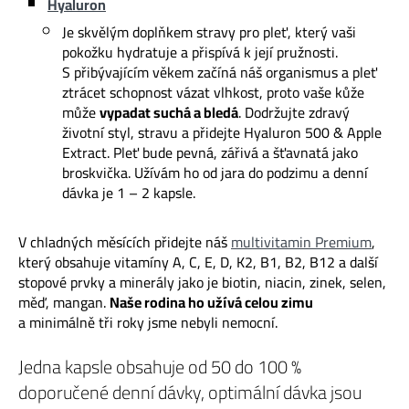
Hyaluron
Je skvělým doplňkem stravy pro pleť, který vaši
pokožku hydratuje a přispívá k její pružnosti.
S přibývajícím věkem začíná náš organismus a pleť
ztrácet schopnost vázat vlhkost, proto vaše kůže
může
vypadat suchá a bledá
. Dodržujte zdravý
životní styl, stravu a přidejte Hyaluron 500 & Apple
Extract. Pleť bude pevná, zářivá a šťavnatá jako
broskvička. Užívám ho od jara do podzimu a denní
dávka je 1 – 2 kapsle.
V chladných měsících přidejte náš
multivitamin Premium
,
který obsahuje vitamíny A, C, E, D, K2, B1, B2, B12 a další
stopové prvky a minerály jako je biotin, niacin, zinek, selen,
měď, mangan.
Naše rodina ho užívá celou zimu
a minimálně tři roky jsme nebyli nemocní.
Jedna kapsle obsahuje od 50 do 100 %
doporučené denní dávky, optimální dávka jsou